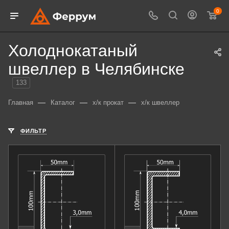
0
Холоднокатаный
швеллер в Челябинске
133
—
—
—
Главная
Каталог
х/к прокат
х/к швеллер
ФИЛЬТР